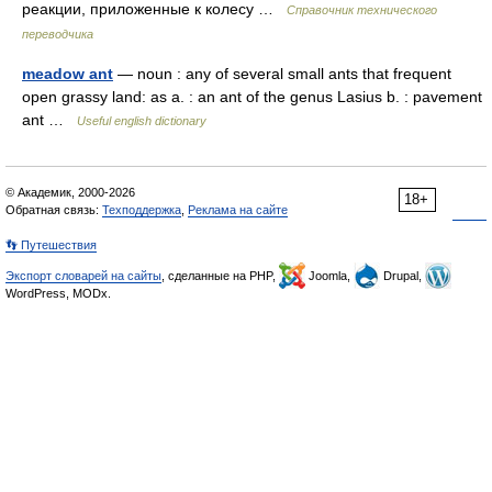
реакции, приложенные к колесу …
Справочник технического
переводчика
meadow ant
— noun : any of several small ants that frequent
open grassy land: as a. : an ant of the genus Lasius b. : pavement
ant …
Useful english dictionary
© Академик, 2000-2026
18+
Обратная связь:
Техподдержка
,
Реклама на сайте
👣 Путешествия
Экспорт словарей на сайты
, сделанные на PHP,
Joomla,
Drupal,
WordPress, MODx.