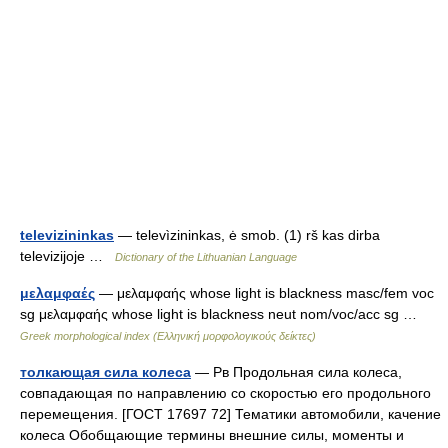
televizininkas
— televìzininkas, ė smob. (1) rš kas dirba
televizijoje …
Dictionary of the Lithuanian Language
μελαμφαές
— μελαμφαής whose light is blackness masc/fem voc
sg μελαμφαής whose light is blackness neut nom/voc/acc sg …
Greek morphological index (Ελληνική μορφολογικούς δείκτες)
толкающая сила колеса
— Pв Продольная сила колеса,
совпадающая по направлению со скоростью его продольного
перемещения. [ГОСТ 17697 72] Тематики автомобили, качение
колеса Обобщающие термины внешние силы, моменты и