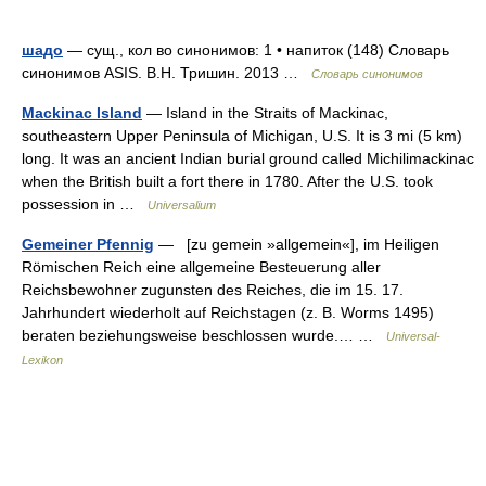
шадо
— сущ., кол во синонимов: 1 • напиток (148) Словарь
синонимов ASIS. В.Н. Тришин. 2013 …
Словарь синонимов
Mackinac Island
— Island in the Straits of Mackinac,
southeastern Upper Peninsula of Michigan, U.S. It is 3 mi (5 km)
long. It was an ancient Indian burial ground called Michilimackinac
when the British built a fort there in 1780. After the U.S. took
possession in …
Universalium
Gemeiner Pfennig
— [zu gemein »allgemein«], im Heiligen
Römischen Reich eine allgemeine Besteuerung aller
Reichsbewohner zugunsten des Reiches, die im 15. 17.
Jahrhundert wiederholt auf Reichstagen (z. B. Worms 1495)
beraten beziehungsweise beschlossen wurde.… …
Universal-
Lexikon