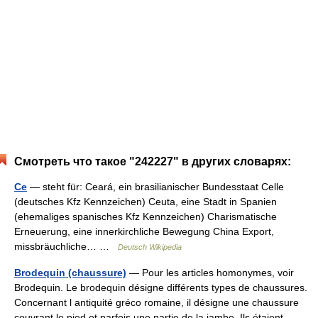
Смотреть что такое "242227" в других словарях:
Ce
— steht für: Ceará, ein brasilianischer Bundesstaat Celle
(deutsches Kfz Kennzeichen) Ceuta, eine Stadt in Spanien
(ehemaliges spanisches Kfz Kennzeichen) Charismatische
Erneuerung, eine innerkirchliche Bewegung China Export,
missbräuchliche… …
Deutsch Wikipedia
Brodequin (chaussure)
— Pour les articles homonymes, voir
Brodequin. Le brodequin désigne différents types de chaussures.
Concernant l antiquité gréco romaine, il désigne une chaussure
couvrant le pied et parfois une partie de la jambe. Ils étaient